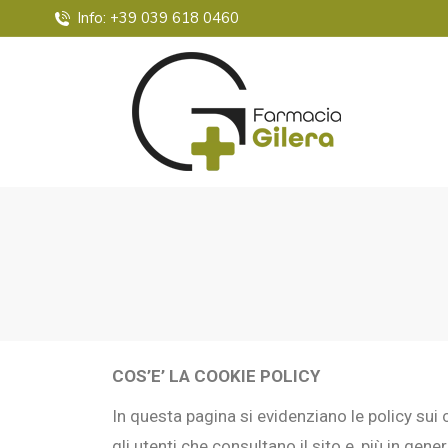
Info: +39 039 618 0460
COS’E’ LA COOKIE POLICY
In questa pagina si evidenziano le policy sui c
gli utenti che consultano il sito e, più in gene