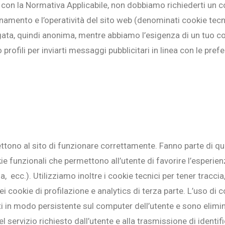
a con la Normativa Applicabile, non dobbiamo richiederti un c
amento e l’operatività del sito web (denominati cookie tecnic
ata, quindi anonima, mentre abbiamo l’esigenza di un tuo cons
 profili per inviarti messaggi pubblicitari in linea con le pr
ono al sito di funzionare correttamente. Fanno parte di ques
 funzionali che permettono all’utente di favorire l’esperienz
, ecc.). Utilizziamo inoltre i cookie tecnici per tener tracci
dei cookie di profilazione e analytics di terza parte. L’uso d
in modo persistente sul computer dell’utente e sono elimina
l servizio richiesto dall’utente e alla trasmissione di identif