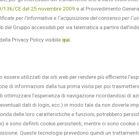
09/136/CE del 25 novembre 2009
e al Provvedimento Generale
ficate per l’informativa e l´acquisizione del consenso per l´u
b del Gruppo accessibili per via telematica a partire dall’indi
ella Privacy Policy visibile
qui
.
 essere utilizzati dai siti web per rendere più efficiente l’es
ne di informazioni dalla tua prima visita per poi trasmette
 di ottimizzare l’esperienza di navigazione ricordandosi di a
 eventuali dati di login, ecc.) in modo tale da non doverle im
onda delle loro caratteristiche e funzioni, potrebbero persis
i) e sono definiti cookie persistenti, mentre ci sono cookie
 sessione. Queste tecnologie prevedono quindi un trattamento