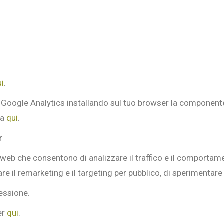
ui
.
di Google Analytics installando sul tuo browser la component
ca
qui
.
r
web che consentono di analizzare il traffico e il comportamento
zzare il remarketing e il targeting per pubblico, di sperimentare
essione.
er
qui
.