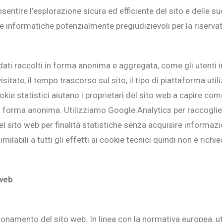
entire l’esplorazione sicura ed efficiente del sito e delle sue 
he informatiche potenzialmente pregiudizievoli per la riserva
 dati raccolti in forma anonima e aggregata, come gli utenti 
sitate, il tempo trascorso sul sito, il tipo di piattaforma uti
ie statistici aiutano i proprietari del sito web a capire come 
 forma anonima. Utilizziamo Google Analytics per raccoglie
 sito web per finalità statistiche senza acquisire informazion
abili a tutti gli effetti ai cookie tecnici quindi non è richie
 web
zionamento del sito web. In linea con la normativa europea, u