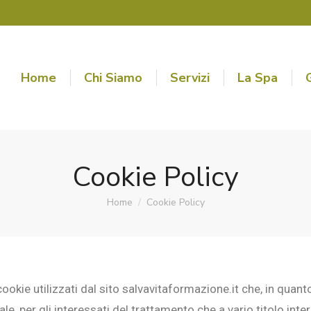
Home
Chi Siamo
Servizi
La Spa
Cookie Policy
Home
Cookie Policy
Tu sei qui:
ookie utilizzati dal sito salvavitaformazione.it che, in quant
rale, per gli interessati del trattamento che a vario titolo inter