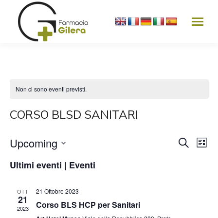
Non ci sono eventi previsti.
CORSO BLSD SANITARI
Eventi
Ev
Upcoming
Cerca
Lista
Vis
Ricerc
Seleziona
Ultimi eventi | Eventi
Na
la
e
data.
viste
21 Ottobre 2023
OTT
21
Corso BLS HCP per Sanitari
Navig
2023