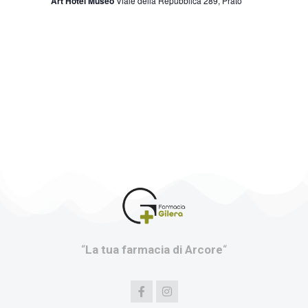
Art Hotel Museo
Viale della Repubblica 289, Prato
“
La tua farmacia di Arcore
“